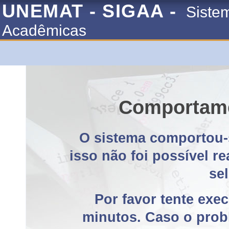
UNEMAT - SIGAA -
Siste
Acadêmicas
Comportame
O sistema comportou-
isso não foi possível r
se
Por favor tente exe
minutos. Caso o probl