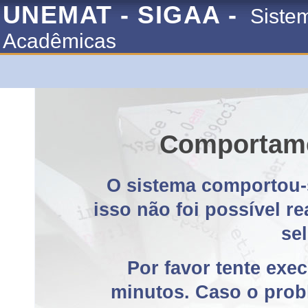
UNEMAT - SIGAA -
Siste
Acadêmicas
Comportame
O sistema comportou-
isso não foi possível r
se
Por favor tente exe
minutos. Caso o probl