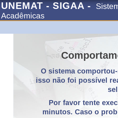
UNEMAT - SIGAA -
Siste
Acadêmicas
Comportame
O sistema comportou-
isso não foi possível r
se
Por favor tente exe
minutos. Caso o probl