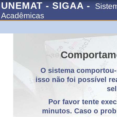
UNEMAT - SIGAA -
Siste
Acadêmicas
Comportame
O sistema comportou-
isso não foi possível r
se
Por favor tente exe
minutos. Caso o probl