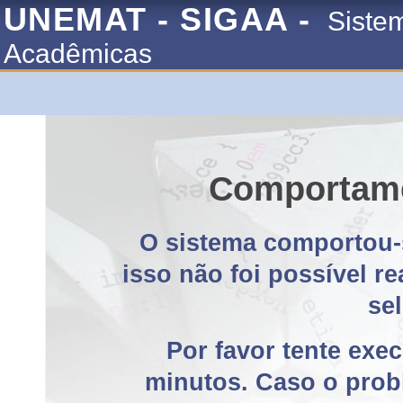
UNEMAT - SIGAA -
Siste
Acadêmicas
Comportame
O sistema comportou-
isso não foi possível r
se
Por favor tente exe
minutos. Caso o probl