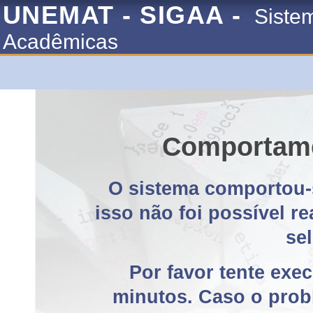
UNEMAT - SIGAA -
Siste
Acadêmicas
Comportame
O sistema comportou-
isso não foi possível r
se
Por favor tente exe
minutos. Caso o probl