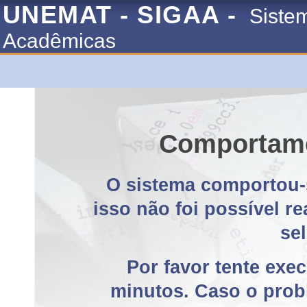
UNEMAT - SIGAA -
Siste
Acadêmicas
Comportame
O sistema comportou-
isso não foi possível r
se
Por favor tente exe
minutos. Caso o probl