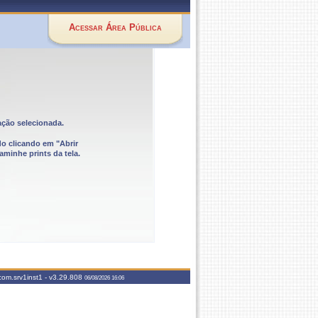
Acessar Área Pública
ação selecionada.
do clicando em "Abrir
aminhe prints da tela.
com.srv1inst1 -
v3.29.808
06/08/2026 16:06