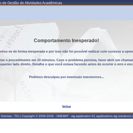
o de Gestão de Atividades Acadêmicas
Comportamento Inesperado!
tou-se de forma inesperada e por isso não foi possível realizar com sucesso a oper
utar o procedimento em 10 minutos. Caso o problema persista, favor abrir um chama
erior lado direito. Detalhe o que você estava fazendo antes de ocorrer o erro e enc
Pedimos desculpas por eventuais transtornos...
Voltar
Unemat - TIU | Copyright © 2006-2026 - UNEMAT - sig-application-01.applications.sig.oraclevcn.