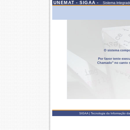
UNEMAT - SIGAA -
Sistema Integrad
O sistema compor
Por favor tente exec
Chamado" no canto sup
SIGAA | Tecnologia da Informação da 