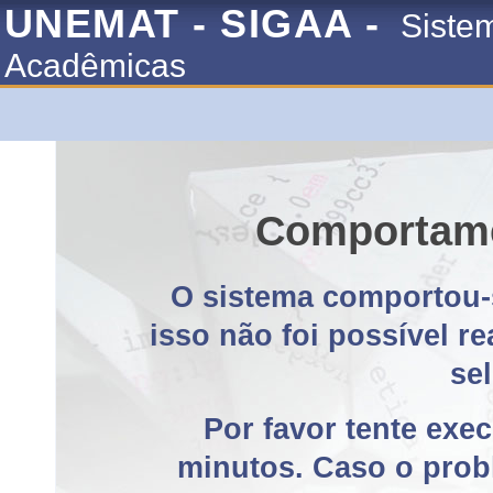
UNEMAT - SIGAA -
Siste
Acadêmicas
Comportame
O sistema comportou-
isso não foi possível r
se
Por favor tente exe
minutos. Caso o probl