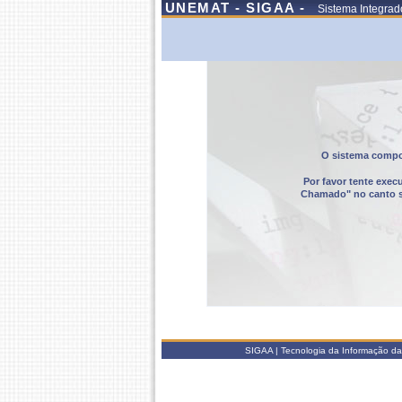
UNEMAT - SIGAA -
Sistema Integrad
O sistema compor
Por favor tente exec
Chamado" no canto sup
SIGAA | Tecnologia da Informação da 