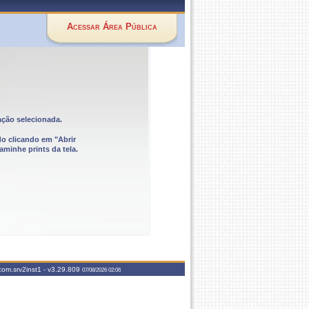
Acessar Área Pública
ação selecionada.
do clicando em "Abrir
aminhe prints da tela.
com.srv2inst1 -
v3.29.809
07/08/2026 02:06