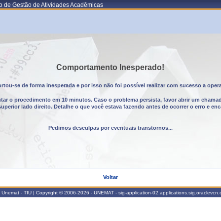
o de Gestão de Atividades Acadêmicas
Comportamento Inesperado!
tou-se de forma inesperada e por isso não foi possível realizar com sucesso a oper
utar o procedimento em 10 minutos. Caso o problema persista, favor abrir um chama
erior lado direito. Detalhe o que você estava fazendo antes de ocorrer o erro e enc
Pedimos desculpas por eventuais transtornos...
Voltar
Unemat - TIU | Copyright © 2006-2026 - UNEMAT - sig-application-02.applications.sig.oraclevcn.