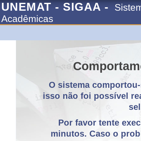
UNEMAT - SIGAA -
Siste
Acadêmicas
Comportame
O sistema comportou-
isso não foi possível r
se
Por favor tente exe
minutos. Caso o probl