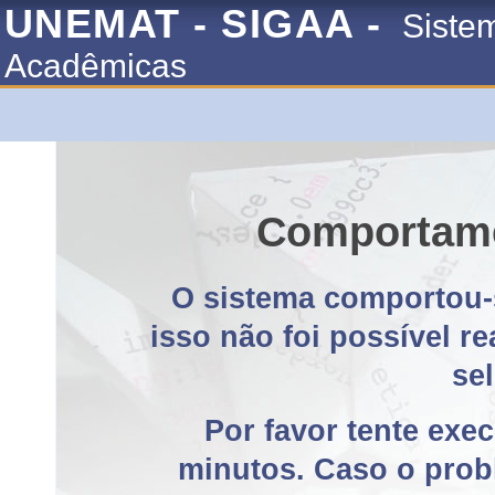
UNEMAT - SIGAA -
Siste
Acadêmicas
Comportame
O sistema comportou-
isso não foi possível r
se
Por favor tente exe
minutos. Caso o probl