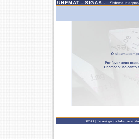
UNEMAT - SIGAA -
Sistema Integrad
O sistema compor
Por favor tente exec
Chamado" no canto sup
SIGAA | Tecnologia da Informação da 