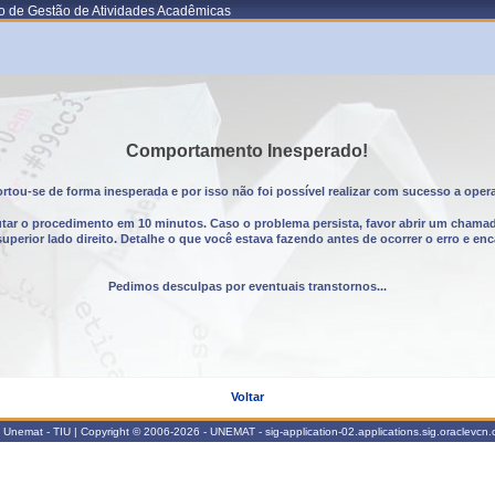
o de Gestão de Atividades Acadêmicas
Comportamento Inesperado!
tou-se de forma inesperada e por isso não foi possível realizar com sucesso a oper
utar o procedimento em 10 minutos. Caso o problema persista, favor abrir um chama
erior lado direito. Detalhe o que você estava fazendo antes de ocorrer o erro e enc
Pedimos desculpas por eventuais transtornos...
Voltar
Unemat - TIU | Copyright © 2006-2026 - UNEMAT - sig-application-02.applications.sig.oraclevcn.