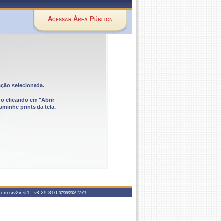
Acessar Área Pública
ação selecionada.
do clicando em "Abrir
aminhe prints da tela.
com.srv2inst1 -
v3.29.810
07/08/2026 23:07