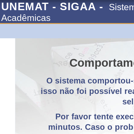
UNEMAT - SIGAA -
Siste
Acadêmicas
Comportame
O sistema comportou-
isso não foi possível r
se
Por favor tente exe
minutos. Caso o probl