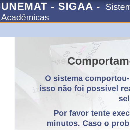
UNEMAT - SIGAA -
Siste
Acadêmicas
Comportame
O sistema comportou-
isso não foi possível r
se
Por favor tente exe
minutos. Caso o probl