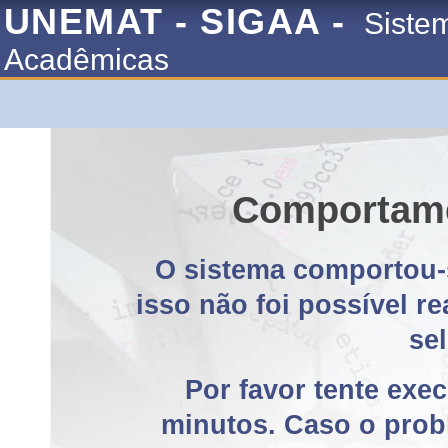
UNEMAT - SIGAA -
Siste
Acadêmicas
Comportame
O sistema comportou-
isso não foi possível r
se
Por favor tente exe
minutos. Caso o probl