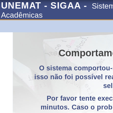
UNEMAT - SIGAA -
Siste
Acadêmicas
Comportame
O sistema comportou-
isso não foi possível r
se
Por favor tente exe
minutos. Caso o probl