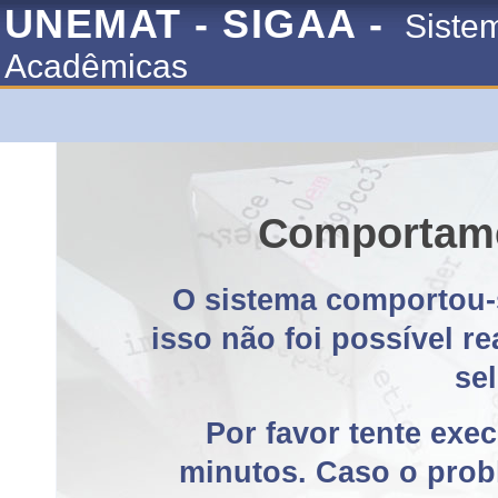
UNEMAT - SIGAA -
Siste
Acadêmicas
Comportame
O sistema comportou-
isso não foi possível r
se
Por favor tente exe
minutos. Caso o probl