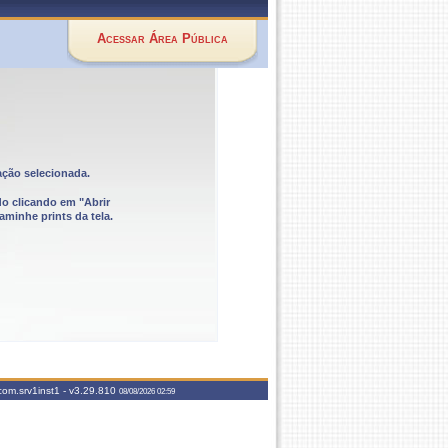
Acessar Área Pública
ação selecionada.
do clicando em "Abrir
aminhe prints da tela.
com.srv1inst1 -
v3.29.810
08/08/2026 02:59