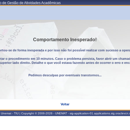
o de Gestão de Atividades Acadêmicas
Comportamento Inesperado!
tou-se de forma inesperada e por isso não foi possível realizar com sucesso a oper
utar o procedimento em 10 minutos. Caso o problema persista, favor abrir um chama
erior lado direito. Detalhe o que você estava fazendo antes de ocorrer o erro e enc
Pedimos desculpas por eventuais transtornos...
Voltar
Unemat - TIU | Copyright © 2006-2026 - UNEMAT - sig-application-01.applications.sig.oraclevcn.