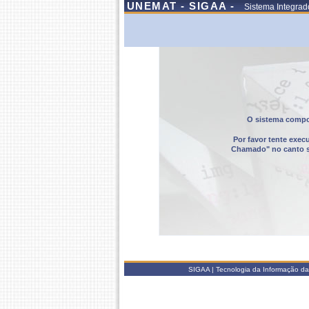
UNEMAT - SIGAA -
Sistema Integrad
O sistema compor
Por favor tente exec
Chamado" no canto sup
SIGAA | Tecnologia da Informação da 