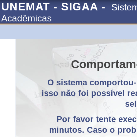
UNEMAT - SIGAA -
Siste
Acadêmicas
Comportame
O sistema comportou-
isso não foi possível r
se
Por favor tente exe
minutos. Caso o probl