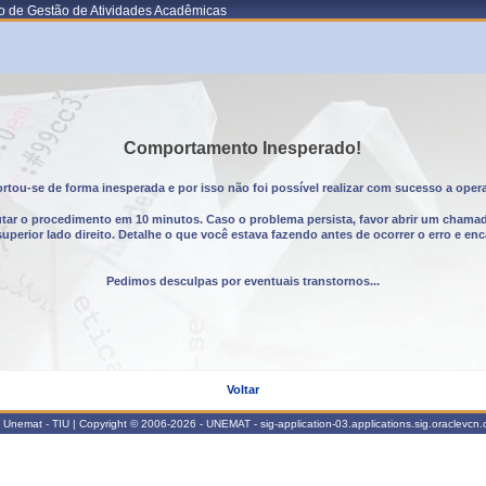
o de Gestão de Atividades Acadêmicas
Comportamento Inesperado!
tou-se de forma inesperada e por isso não foi possível realizar com sucesso a oper
utar o procedimento em 10 minutos. Caso o problema persista, favor abrir um chama
erior lado direito. Detalhe o que você estava fazendo antes de ocorrer o erro e enc
Pedimos desculpas por eventuais transtornos...
Voltar
Unemat - TIU | Copyright © 2006-2026 - UNEMAT - sig-application-03.applications.sig.oraclevcn.