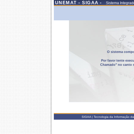
UNEMAT - SIGAA -
Sistema Integrad
O sistema compor
Por favor tente exec
Chamado" no canto sup
SIGAA | Tecnologia da Informação da 