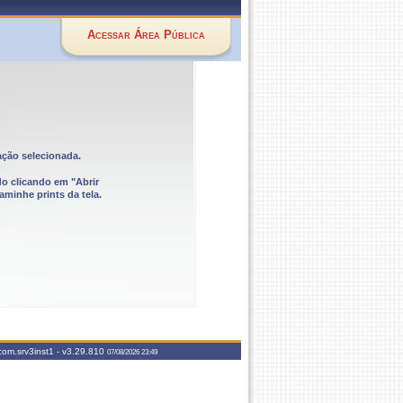
Acessar Área Pública
ação selecionada.
do clicando em "Abrir
aminhe prints da tela.
com.srv3inst1 -
v3.29.810
07/08/2026 23:49