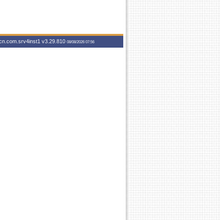
vcn.com.srv4inst1
v3.29.810
08/08/2026 07:56