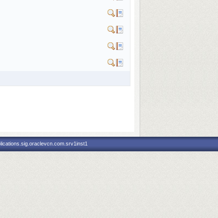
ications.sig.oraclevcn.com.srv1inst1