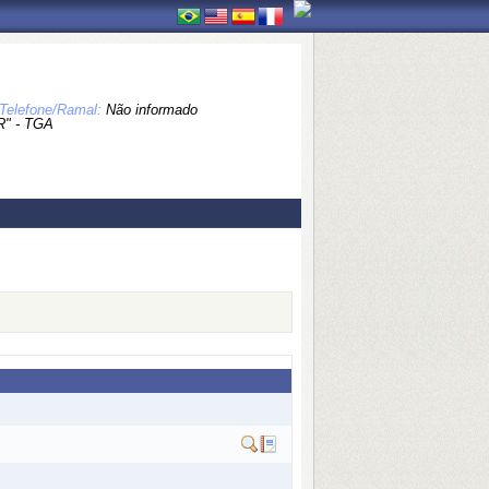
Telefone/Ramal:
Não informado
" - TGA