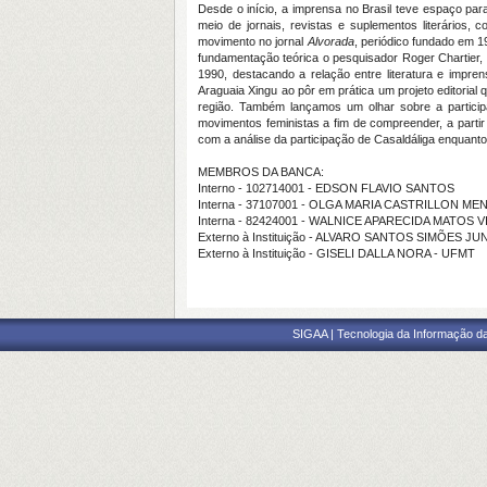
Desde o início, a imprensa no Brasil teve espaço para 
meio de jornais, revistas e suplementos literários,
movimento no jornal
Alvorada
, periódico fundado em 1
fundamentação teórica o pesquisador Roger Chartier, e
1990, destacando a relação entre literatura e impre
Araguaia Xingu ao pôr em prática um projeto editorial 
região. Também lançamos um olhar sobre a partici
movimentos feministas a fim de compreender, a parti
com a análise da participação de Casaldáliga enquanto
MEMBROS DA BANCA:
Interno - 102714001 - EDSON FLAVIO SANTOS
Interna - 37107001 - OLGA MARIA CASTRILLON ME
Interna - 82424001 - WALNICE APARECIDA MATOS V
Externo à Instituição - ALVARO SANTOS SIMÕES J
Externo à Instituição - GISELI DALLA NORA - UFMT
SIGAA | Tecnologia da Informação da