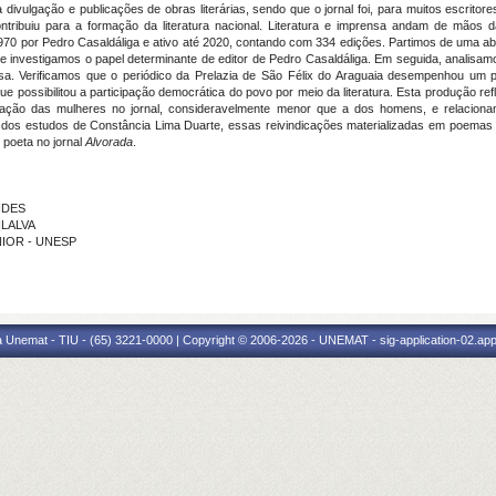
divulgação e publicações de obras literárias, sendo que o jornal foi, para muitos escritores,
 contribuiu para a formação da literatura nacional. Literatura e imprensa andam de mã
970 por Pedro Casaldáliga e ativo até 2020, contando com 334 edições. Partimos de uma abo
 investigamos o papel determinante de editor de Pedro Casaldáliga. Em seguida, analisamos
nsa. Verificamos que o periódico da Prelazia de São Félix do Araguaia desempenhou um p
que possibilitou a participação democrática do povo por meio da literatura. Esta produção re
pação das mulheres no jornal, consideravelmente menor que a dos homens, e relacio
r dos estudos de Constância Lima Duarte, essas reivindicações materializadas em poemas
 poeta no jornal
Alvorada
.
NDES
ILALVA
UNIOR - UNESP
 Unemat - TIU - (65) 3221-0000 | Copyright © 2006-2026 - UNEMAT - sig-application-02.appl