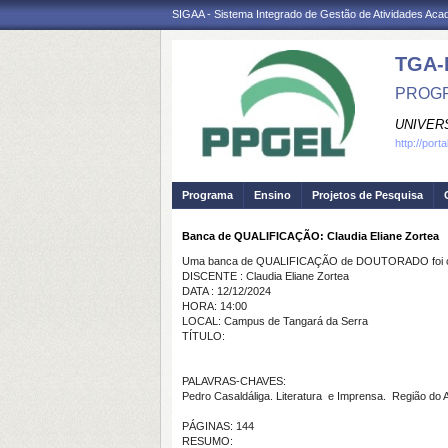
SIGAA - Sistema Integrado de Gestão de Atividades Ac
TGA-
PROGR
UNIVER
http://port
Programa
Ensino
Projetos de Pesquisa
Banca de QUALIFICAÇÃO: Claudia Eliane Zortea
Uma banca de QUALIFICAÇÃO de DOUTORADO foi ca
DISCENTE : Claudia Eliane Zortea
DATA : 12/12/2024
HORA: 14:00
LOCAL: Campus de Tangará da Serra
TÍTULO:
PALAVRAS-CHAVES:
Pedro Casaldáliga. Literatura e Imprensa. Região do A
PÁGINAS: 144
RESUMO: