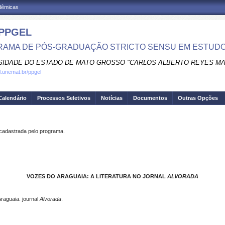
adêmicas
PPGEL
AMA DE PÓS-GRADUAÇÃO STRICTO SENSU EM ESTUDOS
SIDADE DO ESTADO DE MATO GROSSO "CARLOS ALBERTO REYES M
al.unemat.br/ppgel
Calendário
Processos Seletivos
Notícias
Documentos
Outras Opções
dastrada pelo programa.
VOZES DO ARAGUAIA: A LITERATURA NO JORNAL
ALVORADA
raguaia. journal
Alvorada
.