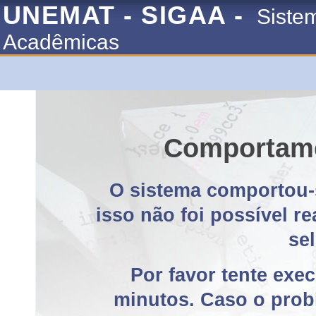
UNEMAT - SIGAA -
Siste
Acadêmicas
Comportame
O sistema comportou-
isso não foi possível r
se
Por favor tente exe
minutos. Caso o probl