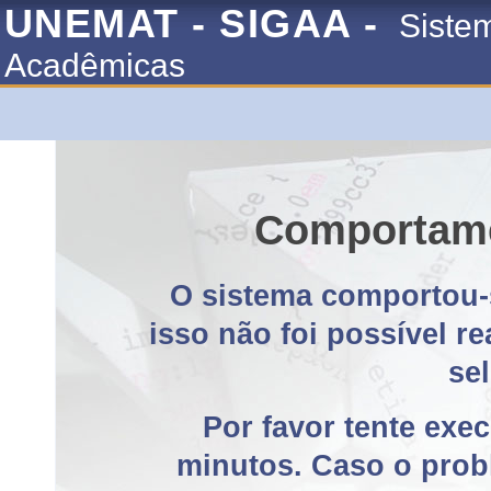
UNEMAT - SIGAA -
Siste
Acadêmicas
Comportame
O sistema comportou-
isso não foi possível r
se
Por favor tente exe
minutos. Caso o probl