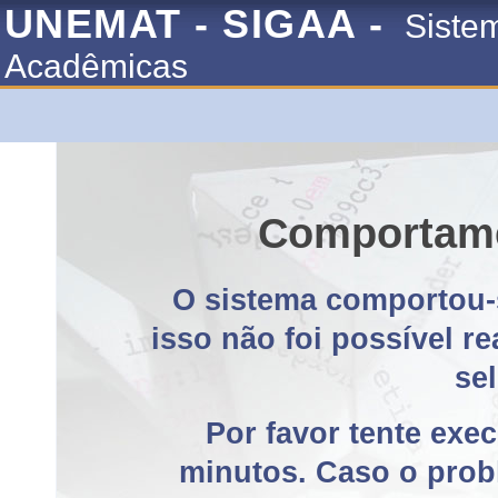
UNEMAT - SIGAA -
Siste
Acadêmicas
Comportame
O sistema comportou-
isso não foi possível r
se
Por favor tente exe
minutos. Caso o probl