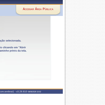
Acessar Área Pública
ação selecionada.
do clicando em "Abrir
aminhe prints da tela.
com.srv4inst1 -
v3.29.810
08/08/2026 10:02