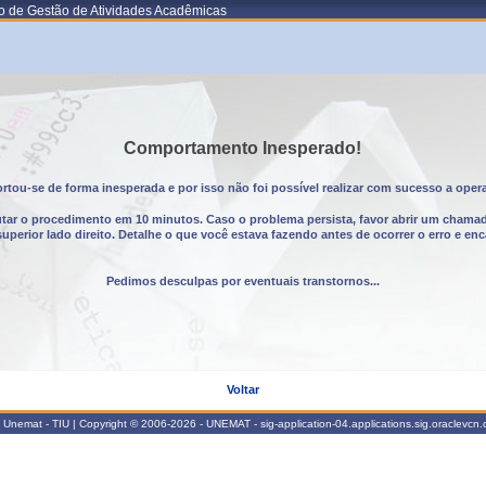
o de Gestão de Atividades Acadêmicas
Comportamento Inesperado!
tou-se de forma inesperada e por isso não foi possível realizar com sucesso a oper
utar o procedimento em 10 minutos. Caso o problema persista, favor abrir um chama
erior lado direito. Detalhe o que você estava fazendo antes de ocorrer o erro e enc
Pedimos desculpas por eventuais transtornos...
Voltar
Unemat - TIU | Copyright © 2006-2026 - UNEMAT - sig-application-04.applications.sig.oraclevcn.