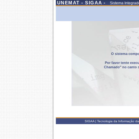
UNEMAT - SIGAA -
Sistema Integrad
O sistema compor
Por favor tente exec
Chamado" no canto sup
SIGAA | Tecnologia da Informação da 