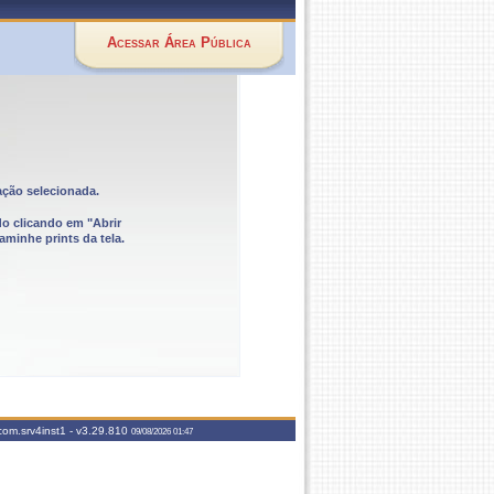
Acessar Área Pública
ação selecionada.
do clicando em "Abrir
aminhe prints da tela.
com.srv4inst1 -
v3.29.810
09/08/2026 01:47