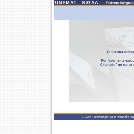
UNEMAT - SIGAA -
Sistema Integrad
O sistema compor
Por favor tente exec
Chamado" no canto sup
SIGAA | Tecnologia da Informação da 