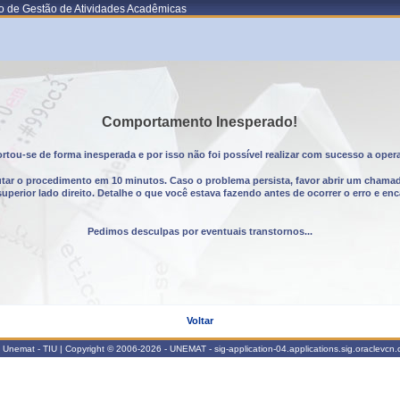
o de Gestão de Atividades Acadêmicas
Comportamento Inesperado!
tou-se de forma inesperada e por isso não foi possível realizar com sucesso a oper
utar o procedimento em 10 minutos. Caso o problema persista, favor abrir um chama
erior lado direito. Detalhe o que você estava fazendo antes de ocorrer o erro e enc
Pedimos desculpas por eventuais transtornos...
Voltar
Unemat - TIU | Copyright © 2006-2026 - UNEMAT - sig-application-04.applications.sig.oraclevcn.