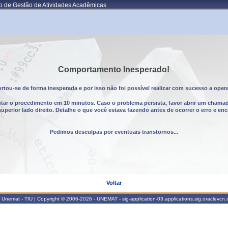
o de Gestão de Atividades Acadêmicas
Comportamento Inesperado!
tou-se de forma inesperada e por isso não foi possível realizar com sucesso a oper
utar o procedimento em 10 minutos. Caso o problema persista, favor abrir um chama
erior lado direito. Detalhe o que você estava fazendo antes de ocorrer o erro e enc
Pedimos desculpas por eventuais transtornos...
Voltar
Unemat - TIU | Copyright © 2006-2026 - UNEMAT - sig-application-03.applications.sig.oraclevcn.