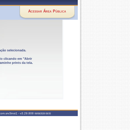
Acessar Área Pública
ação selecionada.
do clicando em "Abrir
aminhe prints da tela.
com.srv3inst1 -
v3.29.808
06/08/2026 08:55