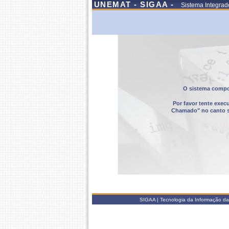
UNEMAT - SIGAA -
Sistema Integrad
O sistema compor
Por favor tente exec
Chamado" no canto sup
SIGAA | Tecnologia da Informação da 