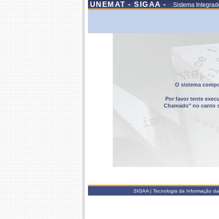
UNEMAT - SIGAA -
Sistema Integrad
O sistema compor
Por favor tente exec
Chamado" no canto sup
SIGAA | Tecnologia da Informação da 