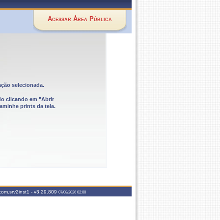
Acessar Área Pública
ação selecionada.
do clicando em "Abrir
aminhe prints da tela.
com.srv2inst1 -
v3.29.809
07/08/2026 02:00