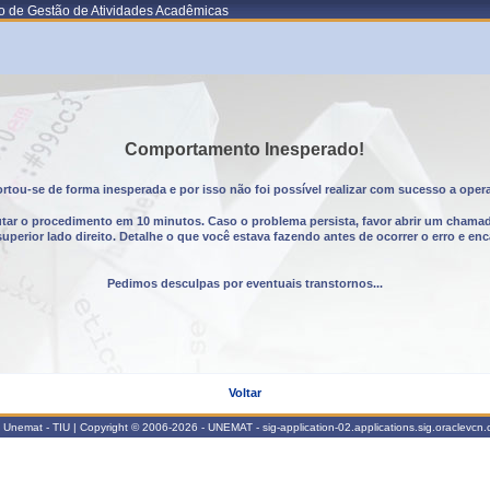
o de Gestão de Atividades Acadêmicas
Comportamento Inesperado!
tou-se de forma inesperada e por isso não foi possível realizar com sucesso a oper
utar o procedimento em 10 minutos. Caso o problema persista, favor abrir um chama
erior lado direito. Detalhe o que você estava fazendo antes de ocorrer o erro e enc
Pedimos desculpas por eventuais transtornos...
Voltar
Unemat - TIU | Copyright © 2006-2026 - UNEMAT - sig-application-02.applications.sig.oraclevcn.