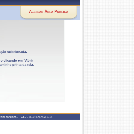
Acessar Área Pública
ação selecionada.
do clicando em "Abrir
aminhe prints da tela.
com.srv4inst1 -
v3.29.810
09/08/2026 07:35