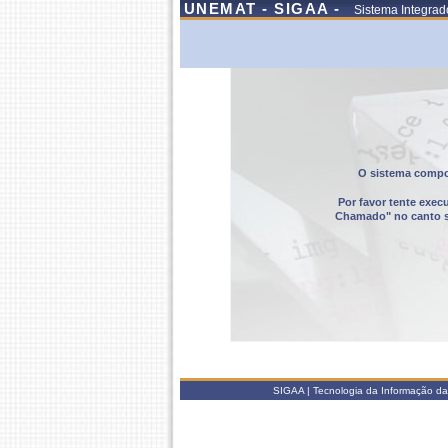
UNEMAT - SIGAA -
Sistema Integrad
O sistema compor
Por favor tente exec
Chamado" no canto sup
SIGAA | Tecnologia da Informação da 