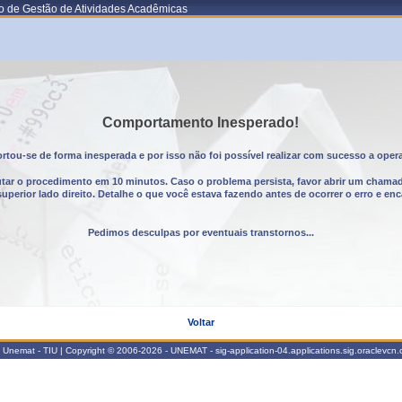
o de Gestão de Atividades Acadêmicas
Comportamento Inesperado!
tou-se de forma inesperada e por isso não foi possível realizar com sucesso a oper
utar o procedimento em 10 minutos. Caso o problema persista, favor abrir um chama
erior lado direito. Detalhe o que você estava fazendo antes de ocorrer o erro e enc
Pedimos desculpas por eventuais transtornos...
Voltar
Unemat - TIU | Copyright © 2006-2026 - UNEMAT - sig-application-04.applications.sig.oraclevcn.