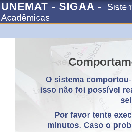
UNEMAT - SIGAA -
Siste
Acadêmicas
Comportame
O sistema comportou-
isso não foi possível r
se
Por favor tente exe
minutos. Caso o probl