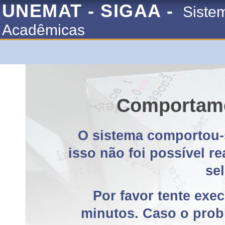
UNEMAT - SIGAA -
Siste
Acadêmicas
Comportame
O sistema comportou-
isso não foi possível r
se
Por favor tente exe
minutos. Caso o probl