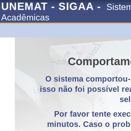
UNEMAT - SIGAA -
Siste
Acadêmicas
Comportame
O sistema comportou-
isso não foi possível r
se
Por favor tente exe
minutos. Caso o probl