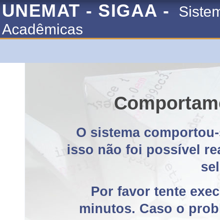
UNEMAT - SIGAA -
Siste
Acadêmicas
Comportame
O sistema comportou-
isso não foi possível r
se
Por favor tente exe
minutos. Caso o probl