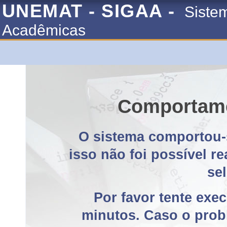
UNEMAT - SIGAA -
Siste
Acadêmicas
Comportame
O sistema comportou-
isso não foi possível r
se
Por favor tente exe
minutos. Caso o probl