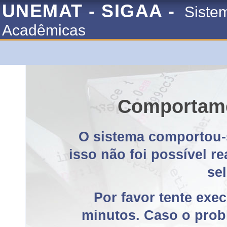
UNEMAT - SIGAA -
Siste
Acadêmicas
Comportame
O sistema comportou-
isso não foi possível r
se
Por favor tente exe
minutos. Caso o probl