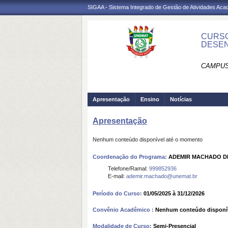
SIGAA - Sistema Integrado de Gestão de Atividades Ac
CURSO
DESEN
CAMPUS
Apresentação
Ensino
Notícias
Apresentação
Nenhum conteúdo disponível até o momento
Coordenação do Programa:
ADEMIR MACHADO DE
Telefone/Ramal:
999852936
E-mail:
ademir.machado@unemat.br
Período do Curso:
01/05/2025 à 31/12/2026
Convênio Acadêmico :
Nenhum conteúdo disponí
Modalidade de Curso:
Semi-Presencial