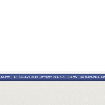
 Unemat - TIU - (65) 3221-0000 | Copyright © 2006-2026 - UNEMAT - sig-application-03.appl