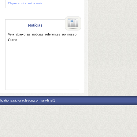
Clique aqui e saiba mais!
Notícias
Veja abaixo as noticias referentes ao nosso
Curso.
ications.sig.oraclevcn.com.srv4inst1