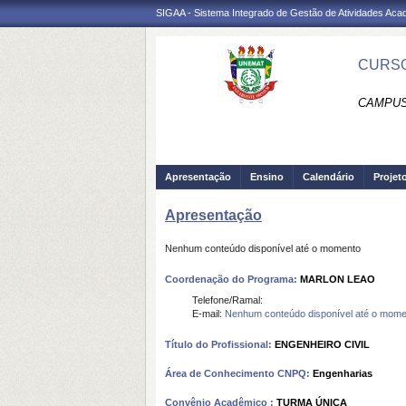
SIGAA - Sistema Integrado de Gestão de Atividades Ac
CURSO
CAMPUS 
Apresentação
Ensino
Calendário
Projet
Apresentação
Nenhum conteúdo disponível até o momento
Coordenação do Programa:
MARLON LEAO
Telefone/Ramal:
E-mail:
Nenhum conteúdo disponível até o mome
Título do Profissional:
ENGENHEIRO CIVIL
Área de Conhecimento CNPQ:
Engenharias
Convênio Acadêmico :
TURMA ÚNICA