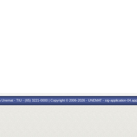
 Unemat - TIU - (65) 3221-0000 | Copyright © 2006-2026 - UNEMAT - sig-application-04.appl