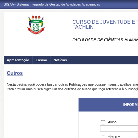
SIGAA - Sistema Integrado de Gestão de Atividades Acadêmicas
CURSO DE JUVENTUDE E 
FACHLIN
FACULDADE DE CIÊNCIAS HUMAN
Apresentação
Ensino
Notícias
Outros
Nesta página você poderá buscar outras Publicações que possuem seus trabalhos an
Para efetuar uma busca digite um dos critérios de busca que faça referência à publicaç
INFORM
Aluno:
TÍTULO: