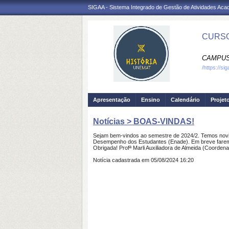
SIGAA - Sistema Integrado de Gestão de Atividades Ac
CURSO
CAMPUS 
/https://si
Apresentação
Ensino
Calendário
Projet
Notícias > BOAS-VINDAS!
Sejam bem-vindos ao semestre de 2024/2. Temos novid
Desempenho dos Estudantes (
Enade
). Em breve far
Obrigada! Profª Marli Auxiliadora de Almeida (Coordena
Notícia cadastrada em 05/08/2024 16:20