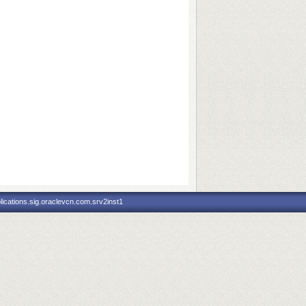
ications.sig.oraclevcn.com.srv2inst1