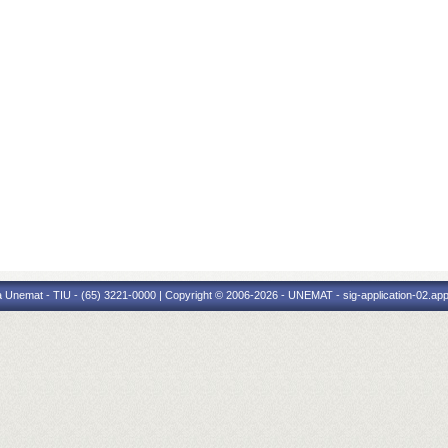
 Unemat - TIU - (65) 3221-0000 | Copyright © 2006-2026 - UNEMAT - sig-application-02.appl