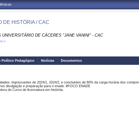
adêmicas
 DE HISTÓRIA / CAC
UNIVERSITÁRIO DE CÁCERES "JANE VANINI" - CAC
gaa.u
o Político Pedagógico
Notícias
Documentos
ades: Ingressantes de 2024/1, 2024/2, e concluintes de 80% da carga horária dos compone
emos divulgação e preparação para o enade. #FOCO ENADE
dora do Curso de licenciatura em histórtia.