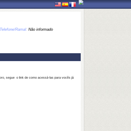
Telefone/Ramal:
Não informado
ubro, segue o link de como acessá-las para vocês já