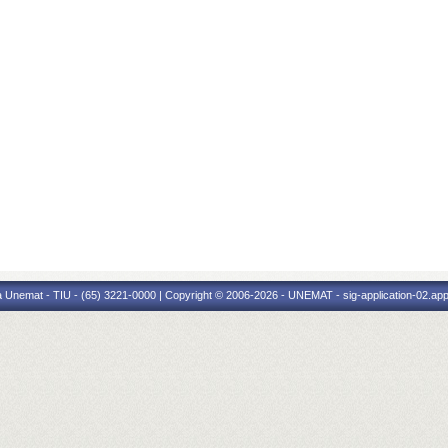
 Unemat - TIU - (65) 3221-0000 | Copyright © 2006-2026 - UNEMAT - sig-application-02.appl