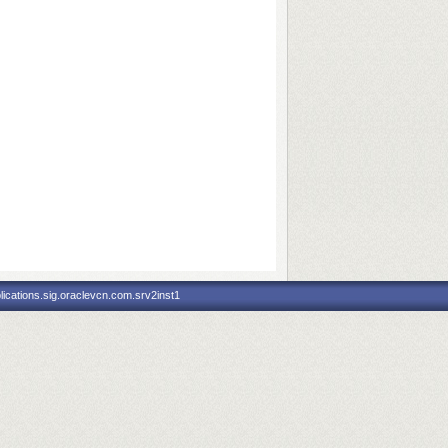
ications.sig.oraclevcn.com.srv2inst1