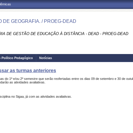
adêmicas
 DE GEOGRAFIA. / PROEG-DEAD
RIA DE GESTÃO DE EDUCAÇÃO À DISTÂNCIA - DEAD - PROEG-DEAD
o Político Pedagógico
Notícias
ssar as turmas anteriores
nas do 1º e/ou 2º semestre que serão reofertadas entre os dias 09 de setembro e 30 de out
arão as atividades avaliativas.
ciplina no Sigaa, já com as atividades avaliativas.