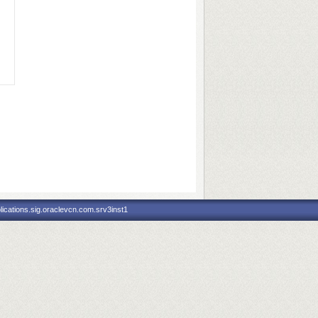
ications.sig.oraclevcn.com.srv3inst1