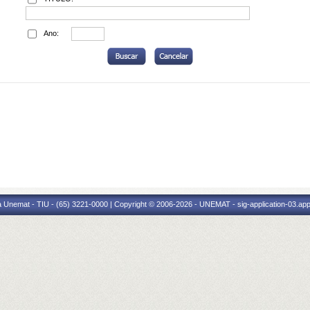
Ano:
 Unemat - TIU - (65) 3221-0000 | Copyright © 2006-2026 - UNEMAT - sig-application-03.appl